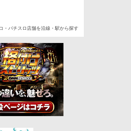
ンコ・パチスロ店舗を沿線・駅から探す