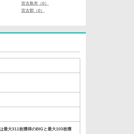
宮古島市（0）
宮古郡（0）
大311枚獲得のBIGと最大103枚獲