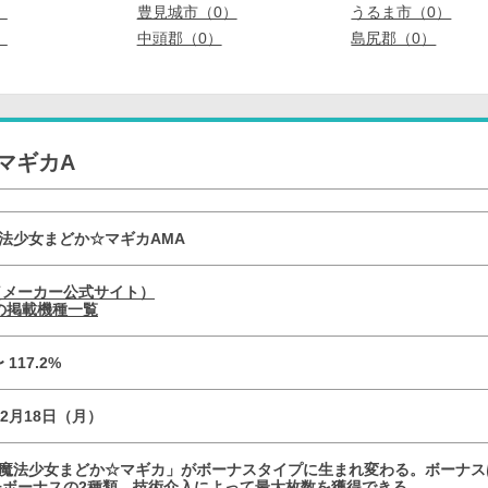
）
豊見城市（0）
うるま市（0）
）
中頭郡（0）
島尻郡（0）
マギカA
魔法少女まどか☆マギカAMA
（メーカー公式サイト）
の掲載機種一覧
〜 117.2%
12月18日（月）
T魔法少女まどか☆マギカ」がボーナスタイプに生まれ変わる。ボーナスは最
チボーナスの2種類。技術介入によって最大枚数を獲得できる。