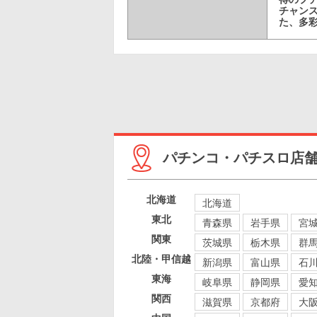
チャン
た、多
パチンコ・パチスロ店
北海道
北海道
東北
青森県
岩手県
宮
関東
茨城県
栃木県
群
北陸・甲信越
新潟県
富山県
石
東海
岐阜県
静岡県
愛
関西
滋賀県
京都府
大