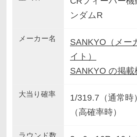
CRフィーバー機
ンダムR
メーカー名
SANKYO（メ
イト）
SANKYO の掲
大当り確率
1/319.7（通常時）
（高確率時）
ラウンド数