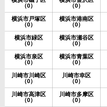
（0）
（0）
横浜市戸塚区
横浜市港南区
（0）
（0）
横浜市緑区
横浜市瀬谷区
（0）
（0）
横浜市泉区
横浜市青葉区
（0）
（0）
川崎市川崎区
川崎市幸区
（0）
（0）
川崎市高津区
川崎市多摩区
（0）
（0）