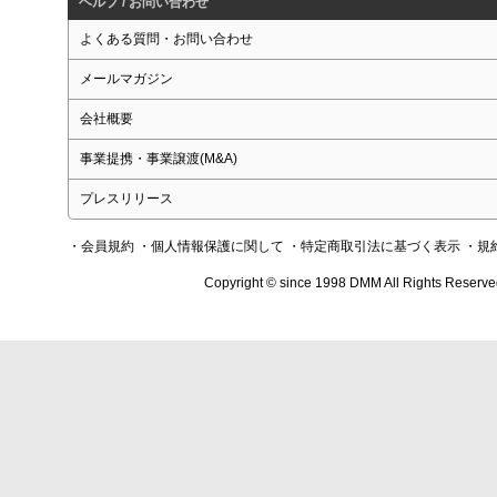
ヘルプ / お問い合わせ
よくある質問・お問い合わせ
メールマガジン
会社概要
事業提携・事業譲渡(M&A)
プレスリリース
・会員規約
・個人情報保護に関して
・特定商取引法に基づく表示
・規
Copyright © since 1998 DMM All Rights Reserve