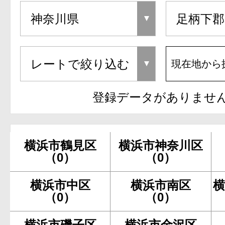
現在地から
登録データがありませ
横浜市鶴見区
横浜市神奈川区
（0）
（0）
横浜市中区
横浜市南区
横
（0）
（0）
横浜市磯子区
横浜市金沢区