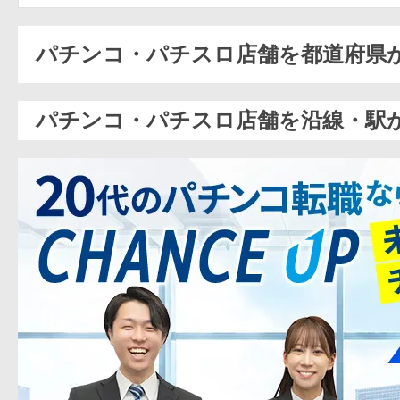
パチンコ・パチスロ店舗を都道府県
パチンコ・パチスロ店舗を沿線・駅