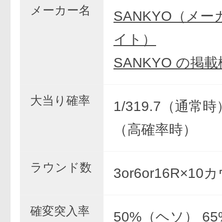
メーカー名
SANKYO（メ
イト）
SANKYO の掲
大当り確率
1/319.7（通常時）
（高確率時）
ラウンド数
3or6or16R×1
確変突入率
50%（ヘソ） 6