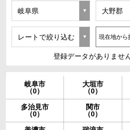
現在地から
登録データがありませ
岐阜市
大垣市
（0）
（0）
多治見市
関市
（0）
（0）
美濃市
瑞浪市