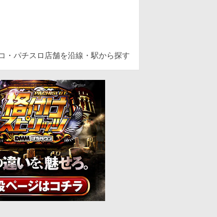
ンコ・パチスロ店舗を沿線・駅から探す