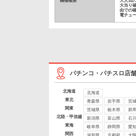
機種概要
大人気
大当り確
由での
電チュー
パチンコ・パチスロ店
北海道
北海道
東北
青森県
岩手県
宮
関東
茨城県
栃木県
群
北陸・甲信越
新潟県
富山県
石
東海
岐阜県
静岡県
愛
関西
滋賀県
京都府
大