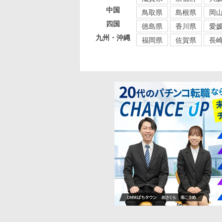
中国
鳥取県
島根県
岡
四国
徳島県
香川県
愛
九州・沖縄
福岡県
佐賀県
長