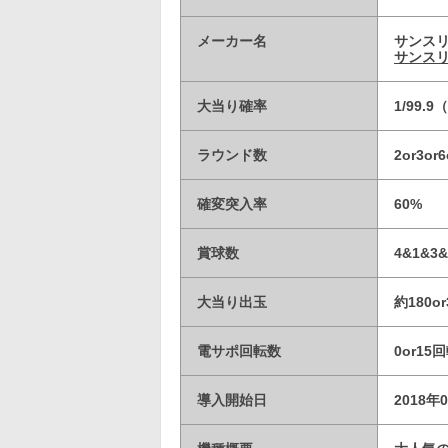
メーカー名
サンス
サンスリ
大当り確率
1/99.
ラウンド数
2or3o
確変突入率
60%
賞球数
4&1&3&
大当り出玉
約180or
電サポ回転数
0or15
導入開始日
2018年