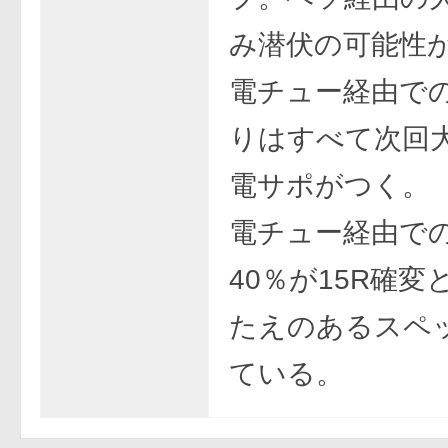
み潜伏の可能性
電チュー経由で
りはすべて次回
電サポがつく。
電チュー経由で
40％が15R確変
たえのあるスペ
ている。