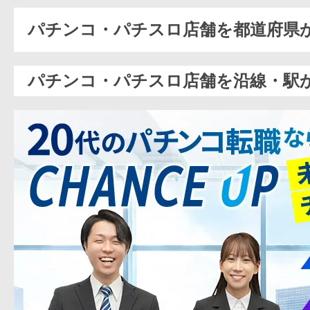
パチンコ・パチスロ店舗を都道府県
パチンコ・パチスロ店舗を沿線・駅