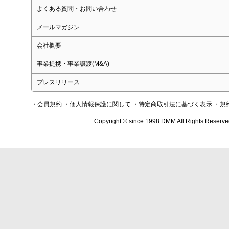
よくある質問・お問い合わせ
メールマガジン
会社概要
事業提携・事業譲渡(M&A)
プレスリリース
・会員規約
・個人情報保護に関して
・特定商取引法に基づく表示
・規
Copyright © since 1998 DMM All Rights Reserve