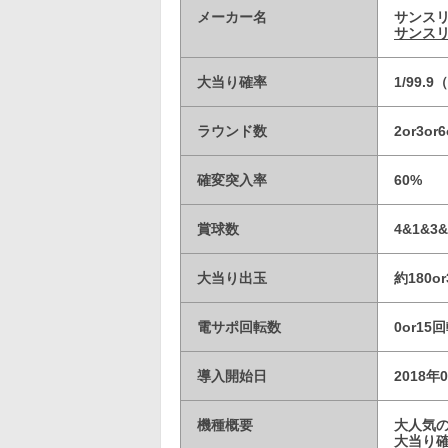
メーカー名
サンス
サンスリ
大当り確率
1/99.
ラウンド数
2or3o
確変突入率
60%
賞球数
4&1&3&
大当り出玉
約180or
電サポ回転数
0or15
導入開始日
2018年
機種概要
大人気
大当り確