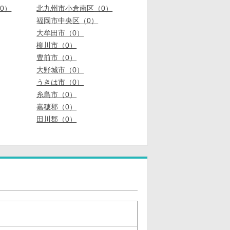
0）
北九州市小倉南区（0）
福岡市中央区（0）
大牟田市（0）
柳川市（0）
豊前市（0）
大野城市（0）
うきは市（0）
糸島市（0）
嘉穂郡（0）
田川郡（0）