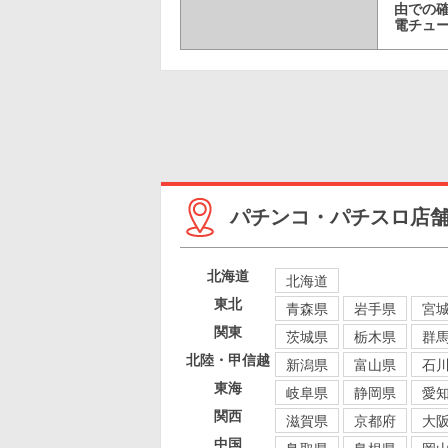
由での
電チュー
パチンコ・パチスロ店
北海道
北海道
東北
青森県
岩手県
宮
関東
茨城県
栃木県
群
北陸・甲信越
新潟県
富山県
石
東海
岐阜県
静岡県
愛
関西
滋賀県
京都府
大
中国