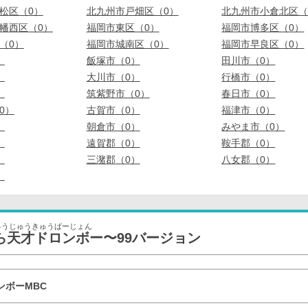
松区（0）
北九州市戸畑区（0）
北九州市小倉北区（
幡西区（0）
福岡市東区（0）
福岡市博多区（0）
（0）
福岡市城南区（0）
福岡市早良区（0）
）
飯塚市（0）
田川市（0）
）
大川市（0）
行橋市（0）
）
筑紫野市（0）
春日市（0）
0）
古賀市（0）
福津市（0）
）
朝倉市（0）
みやま市（0）
）
遠賀郡（0）
鞍手郡（0）
）
三潴郡（0）
八女郡（0）
）
ゅうじゅうきゅうばーじょん
ら天才ドロンボー〜99バージョン
ンボーMBC