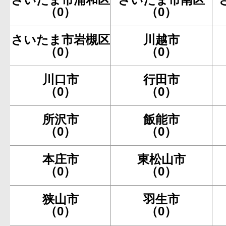
（0）
（0）
さいたま市岩槻区
川越市
（0）
（0）
川口市
行田市
（0）
（0）
所沢市
飯能市
（0）
（0）
本庄市
東松山市
（0）
（0）
狭山市
羽生市
（0）
（0）