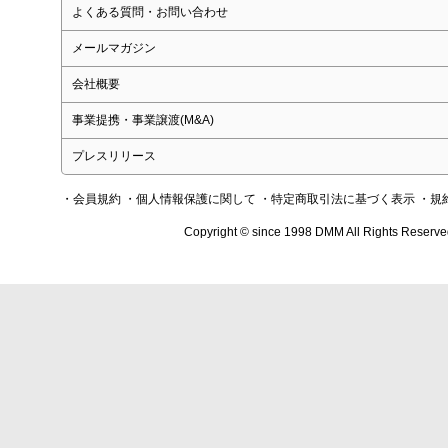
よくある質問・お問い合わせ
メールマガジン
会社概要
事業提携・事業譲渡(M&A)
プレスリリース
・会員規約
・個人情報保護に関して
・特定商取引法に基づく表示
・規
Copyright © since 1998 DMM All Rights Reserve