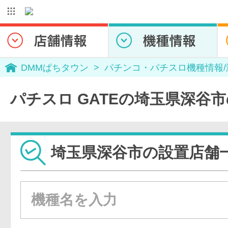
DMMぱちタウン
パチンコ・パチスロ機種情報
パチスロ GATEの埼玉県深谷
埼玉県深谷市の設置店舗