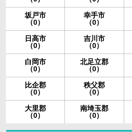
坂戸市
幸手市
（0）
（0）
日高市
吉川市
（0）
（0）
白岡市
北足立郡
（0）
（0）
比企郡
秩父郡
（0）
（0）
大里郡
南埼玉郡
（0）
（0）