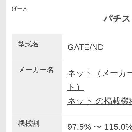
げーと
パチスロ GA
型式名
GATE/ND
メーカー名
ネット（メーカ
ト）
ネット の掲載機
機械割
97.5% 〜 115.0