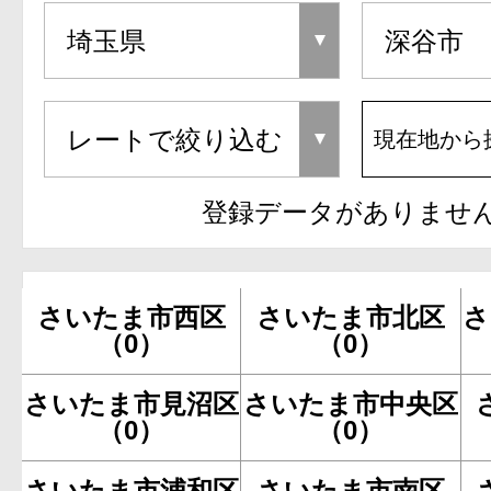
現在地から
登録データがありませ
さいたま市西区
さいたま市北区
さ
（0）
（0）
さいたま市見沼区
さいたま市中央区
（0）
（0）
さいたま市浦和区
さいたま市南区