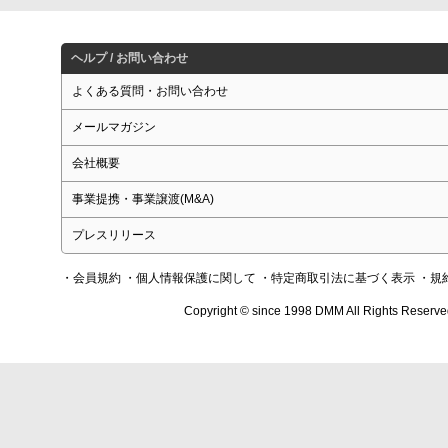
ヘルプ / お問い合わせ
よくある質問・お問い合わせ
メールマガジン
会社概要
事業提携・事業譲渡(M&A)
プレスリリース
・会員規約
・個人情報保護に関して
・特定商取引法に基づく表示
・規
Copyright © since 1998 DMM All Rights Reserve