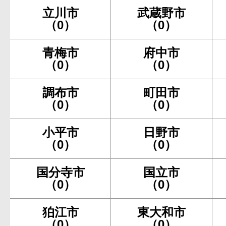
立川市
武蔵野市
（0）
（0）
青梅市
府中市
（0）
（0）
調布市
町田市
（0）
（0）
小平市
日野市
（0）
（0）
国分寺市
国立市
（0）
（0）
狛江市
東大和市
（0）
（0）