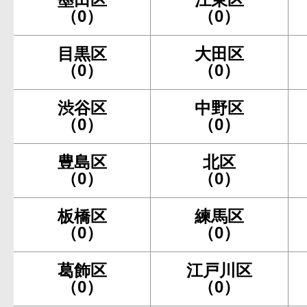
（0）
（0）
目黒区
大田区
（0）
（0）
渋谷区
中野区
（0）
（0）
豊島区
北区
（0）
（0）
板橋区
練馬区
（0）
（0）
葛飾区
江戸川区
（0）
（0）