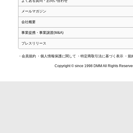
よくある質問・お問い合わせ
メールマガジン
会社概要
事業提携・事業譲渡(M&A)
プレスリリース
・会員規約
・個人情報保護に関して
・特定商取引法に基づく表示
・規
Copyright © since 1998 DMM All Rights Reserve