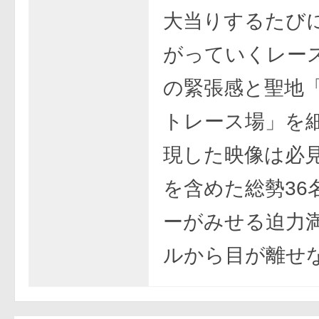
大当りするたび
がっていくレー
の緊張感と聖地
トレース場」を
現した映像は必見
を含めた総勢36
ーがみせる迫力
ルから目が離せ