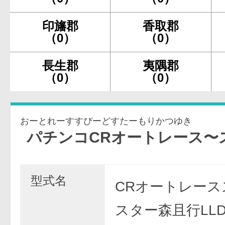
印旛郡
香取郡
（0）
（0）
長生郡
夷隅郡
（0）
（0）
おーとれーすすぴーどすたーもりかつゆき
コCRオートレース〜スピードスター
型式名
CRオートレース
スター森且行LL