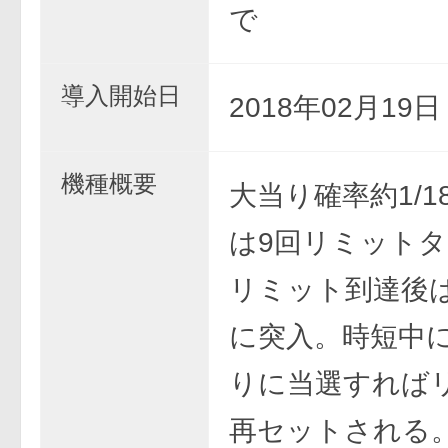
で
導入開始日
2018年02月19
機種概要
大当り確率約1/1
は9回リミット
リミット到達後
に突入。時短中
りに当選すれば
再セットされる