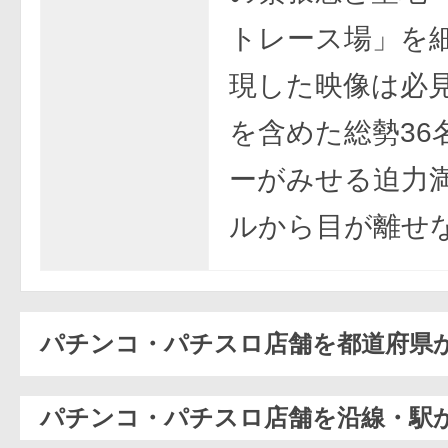
トレース場」を
現した映像は必見
を含めた総勢36
ーがみせる迫力
ルから目が離せ
パチンコ・パチスロ店舗を都道府県
パチンコ・パチスロ店舗を沿線・駅