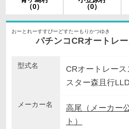
（0）
（0）
おーとれーすすぴーどすたーもりかつゆき
チンコCRオートレース〜スピードス
型式名
CRオートレース
スター森且行LL
メーカー名
高尾（メーカー
ト）