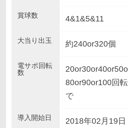
賞球数
4&1&5&11
大当り出玉
約240or320個
電サポ回転
20or30or40or50o
数
80or90or100回
で
導入開始日
2018年02月19