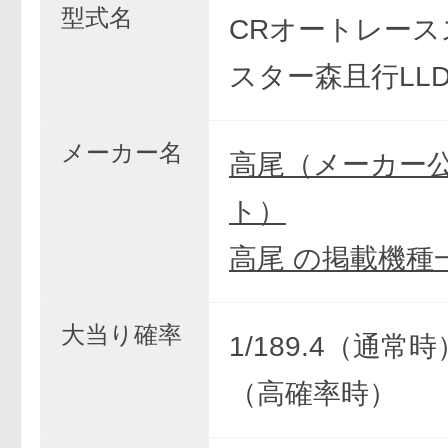
型式名
CRオートレース
スター森且行LL
メーカー名
高尾（メーカー
ト）
高尾 の掲載機種
大当り確率
1/189.4（通常時）
（高確率時）