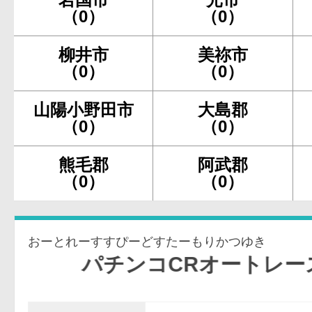
（0）
（0）
柳井市
美祢市
（0）
（0）
山陽小野田市
大島郡
（0）
（0）
熊毛郡
阿武郡
（0）
（0）
おーとれーすすぴーどすたーもりかつゆき
パチンコCRオートレース〜スピード