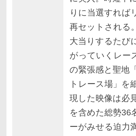
りに当選すれば
再セットされる
大当りするたび
がっていくレー
の緊張感と聖地
トレース場」を
現した映像は必見
を含めた総勢36
ーがみせる迫力