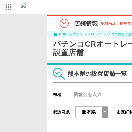
パチンコ・パチスロ機種情報
DMMぱちタウン
パチンコCRオートレー
設置店舗
熊本県の設置店舗一覧
機種
都道府県
市区町