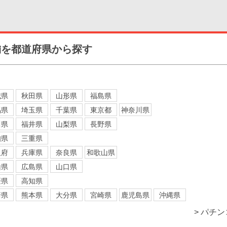
舗を都道府県から探す
城県
秋田県
山形県
福島県
馬県
埼玉県
千葉県
東京都
神奈川県
川県
福井県
山梨県
長野県
知県
三重県
阪府
兵庫県
奈良県
和歌山県
山県
広島県
山口県
媛県
高知県
崎県
熊本県
大分県
宮崎県
鹿児島県
沖縄県
> パチ