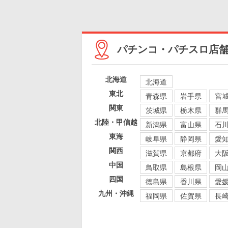
パチンコ・パチスロ店
北海道
北海道
東北
青森県
岩手県
宮
関東
茨城県
栃木県
群
北陸・甲信越
新潟県
富山県
石
東海
岐阜県
静岡県
愛
関西
滋賀県
京都府
大
中国
鳥取県
島根県
岡
四国
徳島県
香川県
愛
九州・沖縄
福岡県
佐賀県
長