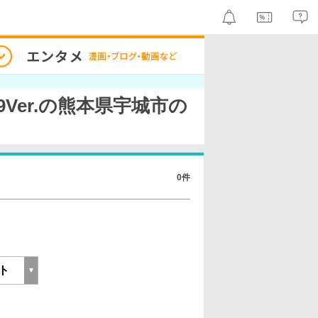
Ver.の熊本県宇城市の
0件