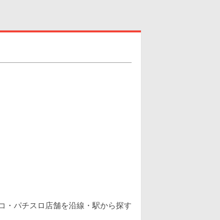
ンコ・パチスロ店舗を沿線・駅から探す