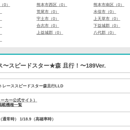
（0）
熊本市西区（0）
熊本市南区（0）
）
荒尾市（0）
水俣市（0）
）
宇土市（0）
上天草市（0）
）
合志市（0）
下益城郡（0）
）
上益城郡（0）
八代郡（0）
）
〜スピードスター★森 且行！〜189Ver.
トレーススピードスター森且行LLD
メーカー公式サイト）
掲載機種一覧
.4（通常時） 1/18.9（高確率時）