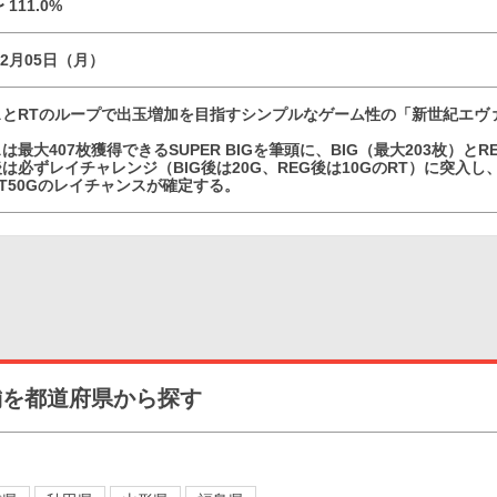
〜 111.0%
02月05日（月）
スとRTのループで出玉増加を目指すシンプルなゲーム性の「新世紀エヴ
は最大407枚獲得できるSUPER BIGを筆頭に、BIG（最大203枚）と
は必ずレイチャレンジ（BIG後は20G、REG後は10GのRT）に突入
T50Gのレイチャンスが確定する。
舗を都道府県から探す