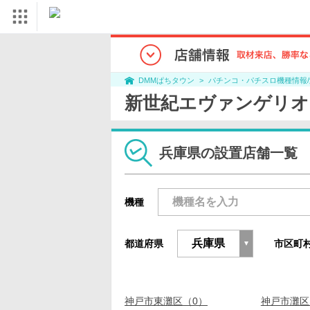
パチンコ・パチスロ機種情報
DMMぱちタウン
新世紀エヴァンゲリオ
兵庫県の設置店舗一覧
機種
都道府県
市区町
神戸市東灘区（0）
神戸市灘区