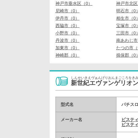
神戸市垂水区（0）
神戸市北区
尼崎市（0）
明石市（0
伊丹市（0）
相生市（0
西脇市（0）
宝塚市（0
小野市（0）
三田市（0
丹波市（0）
南あわじ市
加東市（0）
たつの市（
神崎郡（0）
揖保郡（0
しんせいきえヴぁんげりおんまごころをき
新世紀エヴァンゲリオン
型式名
パチスロ
メーカー名
ビステ
ビスティ