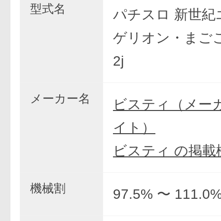
型式名
パチスロ 新世紀
ゲリオン・まご
2j
メーカー名
ビスティ（メー
イト）
ビスティ の掲載
機械割
97.5% 〜 111.0