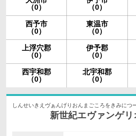
（0）
（0）
西予市
東温市
（0）
（0）
上浮穴郡
伊予郡
（0）
（0）
西宇和郡
北宇和郡
（0）
（0）
しんせいきえヴぁんげりおんまごころをきみにつ
新世紀エヴァンゲリオン～