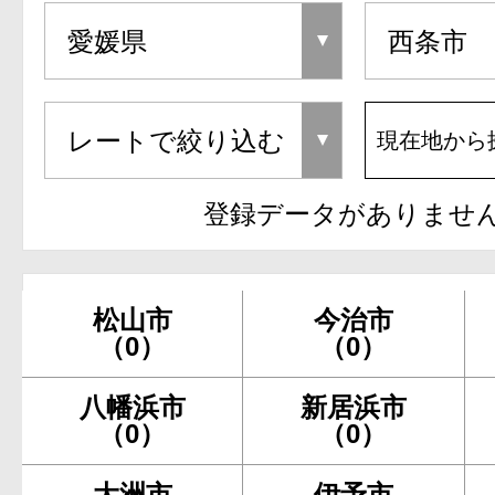
現在地から
登録データがありませ
松山市
今治市
（0）
（0）
八幡浜市
新居浜市
（0）
（0）
大洲市
伊予市