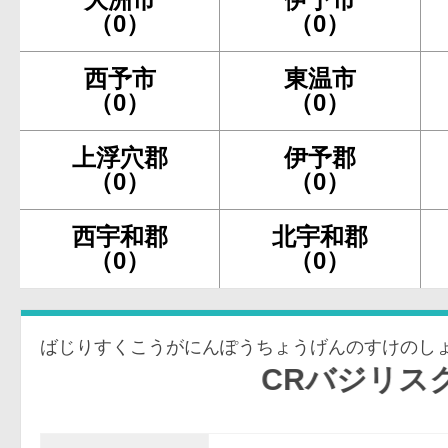
（0）
（0）
西予市
東温市
（0）
（0）
上浮穴郡
伊予郡
（0）
（0）
西宇和郡
北宇和郡
（0）
（0）
ばじりすくこうがにんぽうちょうげんのすけのし
CRバジリスク〜甲