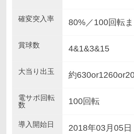
確変突入率
80%／100回転
賞球数
4&1&3&15
大当り出玉
約630or1260or2
電サポ回転
100回転
数
導入開始日
2018年03月05