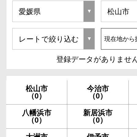
現在地から
登録データがありませ
松山市
今治市
（0）
（0）
八幡浜市
新居浜市
（0）
（0）
大洲市
伊予市