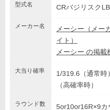
型式名
CRバジリスクL
メーカー名
メーシー（メー
イト）
メーシー の掲載
大当り確率
1/319.6（通常時）
（高確率時）
ラウンド数
5or10or16R×