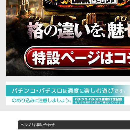
ヘルプ / お問い合わせ