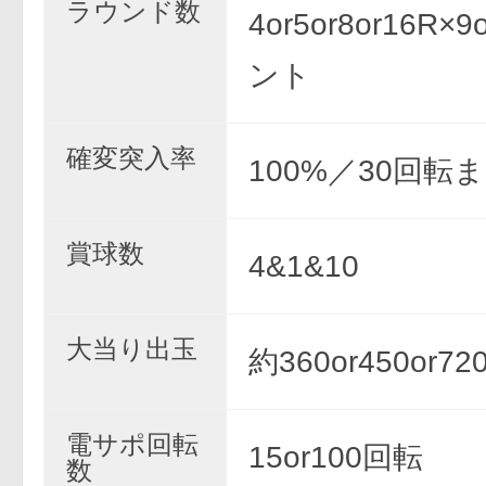
ラウンド数
4or5or8or16R×
ント
確変突入率
100%／30回転
賞球数
4&1&10
大当り出玉
約360or450or72
電サポ回転
15or100回転
数