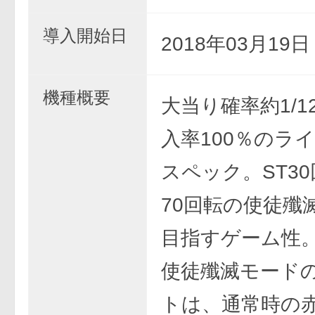
導入開始日
2018年03月19
機種概要
大当り確率約1/1
入率100％のラ
スペック。ST30
70回転の使徒殲
目指すゲーム性
使徒殲滅モード
トは、通常時の