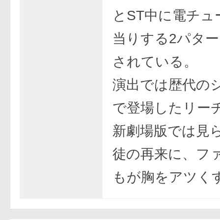
とST中に電チュ
当りする2パタ
されている。
演出では歴代の
で登場したリー
新劇場版では見
徒の再来に、フ
もが胸をアツく