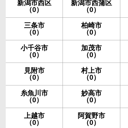
新潟市西区
新潟市西蒲区
（0）
（0）
三条市
柏崎市
（0）
（0）
小千谷市
加茂市
（0）
（0）
見附市
村上市
（0）
（0）
糸魚川市
妙高市
（0）
（0）
上越市
阿賀野市
（0）
（0）