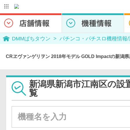
DMMぱちタウン
パチンコ・パチスロ機種情報
CRヱヴァンゲリヲン 2018年モデル GOLD Impactの
新潟県新潟市江南区の設
覧