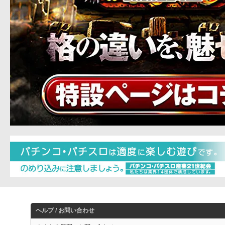
ヘルプ / お問い合わせ