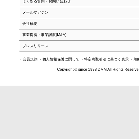
よくある質問・お問い合わせ
メールマガジン
会社概要
事業提携・事業譲渡(M&A)
プレスリリース
・会員規約
・個人情報保護に関して
・特定商取引法に基づく表示
・規
Copyright © since 1998 DMM All Rights Reserve