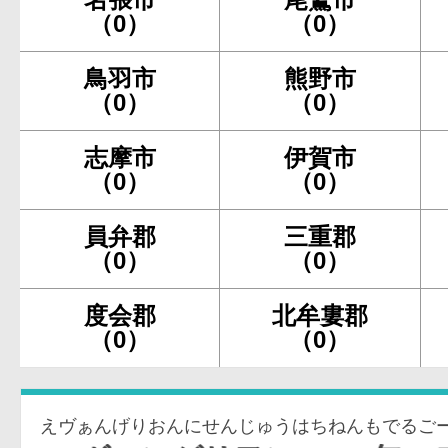
（0）
（0）
鳥羽市
熊野市
（0）
（0）
志摩市
伊賀市
（0）
（0）
員弁郡
三重郡
（0）
（0）
度会郡
北牟婁郡
（0）
（0）
えヴぁんげりおんにせんじゅうはちねんもでるご