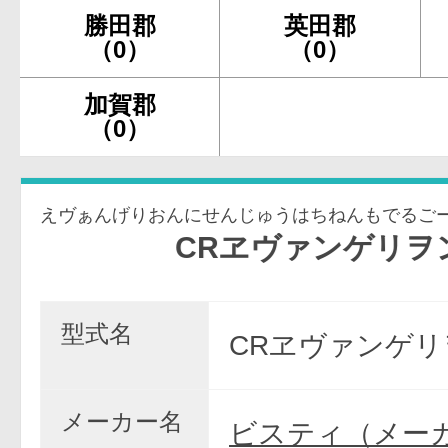
勝田郡
英田郡
（0）
（0）
加賀郡
（0）
えヴぁんげりおんにせんじゅうはちねんもでるご
CRヱヴァンゲリヲン 2018年モ
型式名
CRヱヴァンゲリ
メーカー名
ビスティ（メー