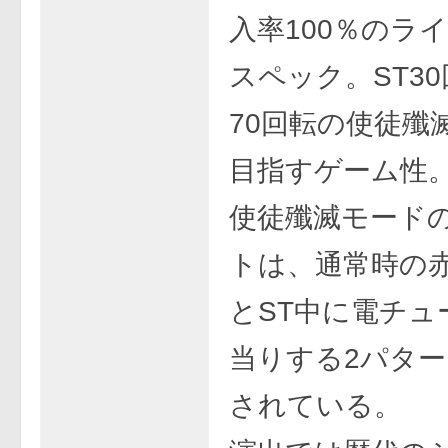
入率100％のラ
スペック。ST30
70回転の使徒殲
目指すゲーム性
使徒殲滅モード
トは、通常時の
とST中に電チュ
当りする2パタ
されている。