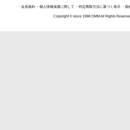
・会員規約
・個人情報保護に関して
・特定商取引法に基づく表示
・規
Copyright © since 1998 DMM All Rights Reserve