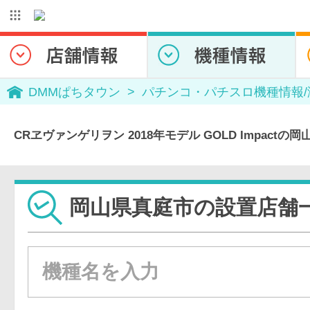
DMMぱちタウン
パチンコ・パチスロ機種情報
CRヱヴァンゲリヲン 2018年モデル GOLD Impact
岡山県真庭市の設置店舗