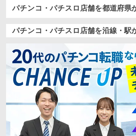
パチンコ・パチスロ店舗を都道府県
パチンコ・パチスロ店舗を沿線・駅