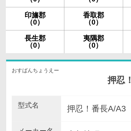
印旛郡
香取郡
（0）
（0）
長生郡
夷隅郡
（0）
（0）
おすばんちょうえー
押忍！番長
型式名
押忍！番長A/A3
メーカー名