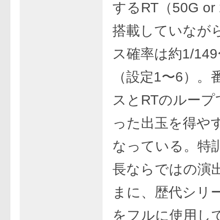
するRT（50G or
搭載していなが
ス確率は約1/149〜
（設定1〜6）。
スとRTのループ
った出玉を得や
なっている。特
長ならではの演
まに、歴代シリ
をフルに使用し