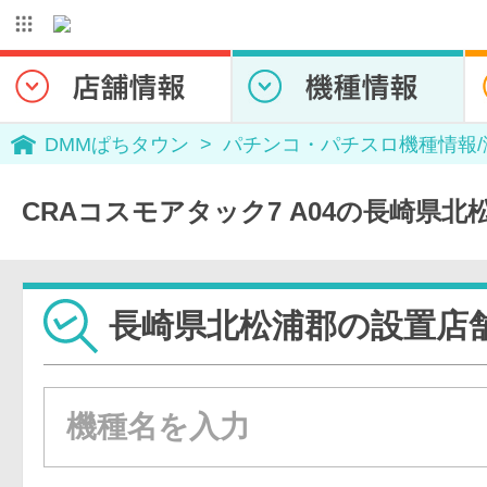
DMMぱちタウン
パチンコ・パチスロ機種情報
CRAコスモアタック7 A04の長崎県
長崎県北松浦郡の設置店