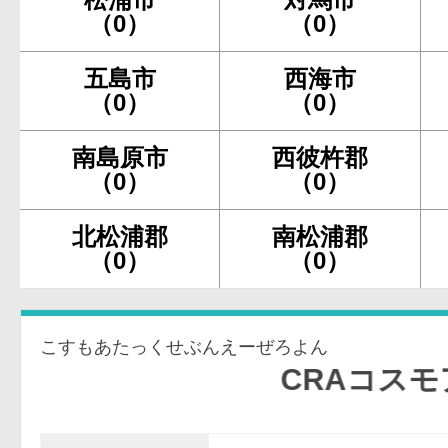
（0）
（0）
五島市
西海市
（0）
（0）
南島原市
西彼杵郡
（0）
（0）
北松浦郡
南松浦郡
（0）
（0）
こすもあたっくせぶんえーぜろよん
CRAコスモアタック