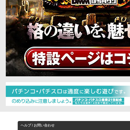
ヘルプ / お問い合わせ