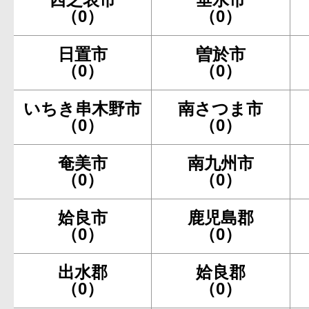
（0）
（0）
日置市
曽於市
（0）
（0）
いちき串木野市
南さつま市
（0）
（0）
奄美市
南九州市
（0）
（0）
姶良市
鹿児島郡
（0）
（0）
出水郡
姶良郡
（0）
（0）