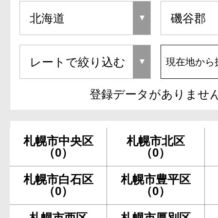
現在地から
登録データがありませ
札幌市中央区
札幌市北区
（0）
（0）
札幌市白石区
札幌市豊平区
（0）
（0）
札幌市西区
札幌市厚別区