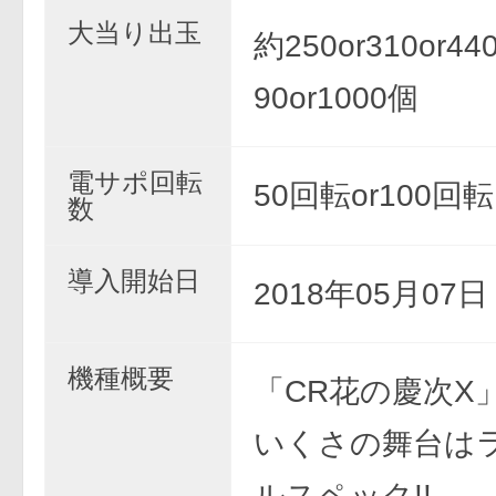
大当り出玉
約250or310or440
90or1000個
電サポ回転
50回転or100回転
数
導入開始日
2018年05月07
機種概要
「CR花の慶次X
いくさの舞台は
ルスペック!!