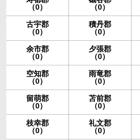
（0）
（0）
古宇郡
積丹郡
（0）
（0）
余市郡
夕張郡
（0）
（0）
空知郡
雨竜郡
（0）
（0）
留萌郡
苫前郡
（0）
（0）
枝幸郡
礼文郡
（0）
（0）