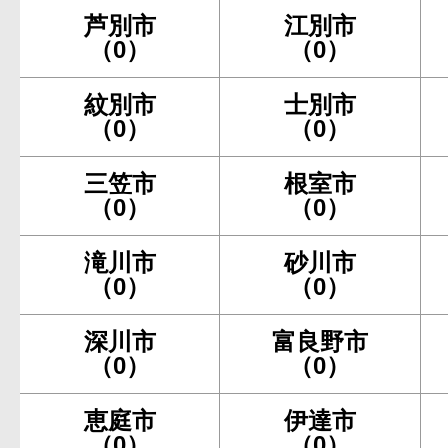
芦別市
江別市
（0）
（0）
紋別市
士別市
（0）
（0）
三笠市
根室市
（0）
（0）
滝川市
砂川市
（0）
（0）
深川市
富良野市
（0）
（0）
恵庭市
伊達市
（0）
（0）