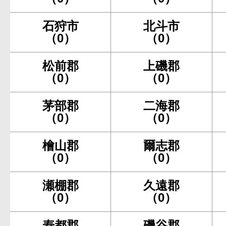
石狩市
北斗市
（0）
（0）
松前郡
上磯郡
（0）
（0）
茅部郡
二海郡
（0）
（0）
檜山郡
爾志郡
（0）
（0）
瀬棚郡
久遠郡
（0）
（0）
寿都郡
磯谷郡