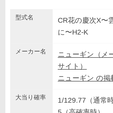
型式名
CR花の慶次X〜
に〜H2-K
メーカー名
ニューギン（メ
サイト）
ニューギン の掲
大当り確率
1/129.77（通常時
5（高確率時）