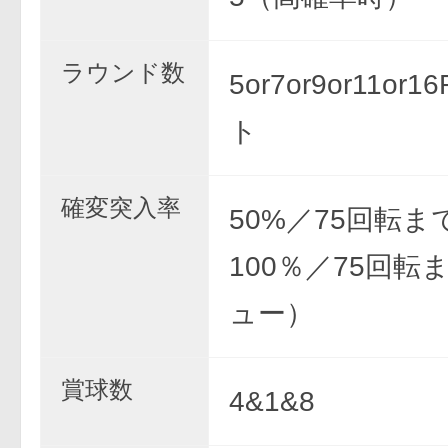
ラウンド数
5or7or9or11or
ト
確変突入率
50%／75回転
100％／75回転
ュー）
賞球数
4&1&8