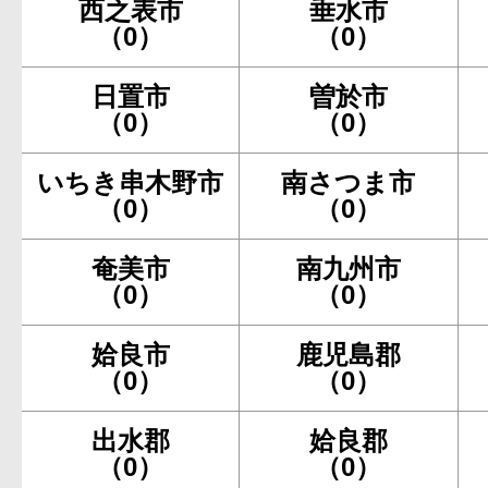
西之表市
垂水市
（0）
（0）
日置市
曽於市
（0）
（0）
いちき串木野市
南さつま市
（0）
（0）
奄美市
南九州市
（0）
（0）
姶良市
鹿児島郡
（0）
（0）
出水郡
姶良郡
（0）
（0）