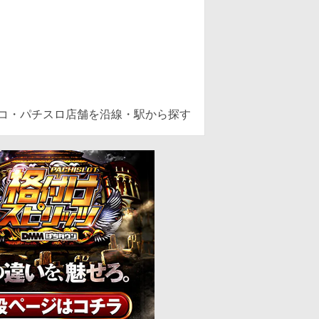
ンコ・パチスロ店舗を沿線・駅から探す