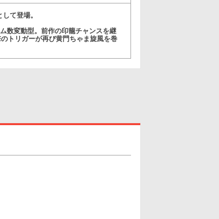
として登場。
ゲーム数変動型。前作の印籠チャンスを継
撃のトリガーが再び黄門ちゃま旋風を巻