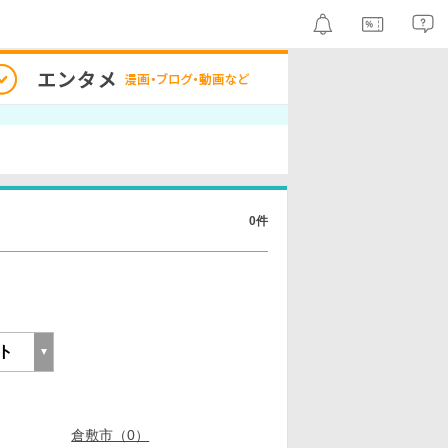
0件
倉敷市（0）