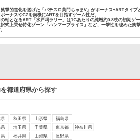
笑撃的進化を遂げた「パチスロ黄門ちゃまV」がボーナス+ARTタイプ
ボーナスやCZを契機にARTを目指すゲーム性だ。
の軸となるART「水戸喝ラリー」は1Gあたりの純増約0.8枚の初期
選択式上乗せ特化ゾーン「ハンマープライス」など、一撃性を秘めた笑
す。
舗を都道府県から探す
城県
秋田県
山形県
福島県
馬県
埼玉県
千葉県
東京都
神奈川県
川県
福井県
山梨県
長野県