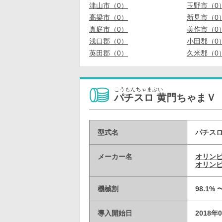
津山市（0）
玉野市（0
高梁市（0）
新見市（0
真庭市（0）
美作市（0
浅口郡（0）
小田郡（0
英田郡（0）
久米郡（0
こうもんちゃまぶい
パチスロ 黄門ちゃまＶ
型式名
パチスロ
メーカー名
オリン
オリンピ
機械割
98.1% 
導入開始日
2018年