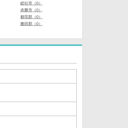
総社市（0）
赤磐市（0）
都窪郡（0）
勝田郡（0）