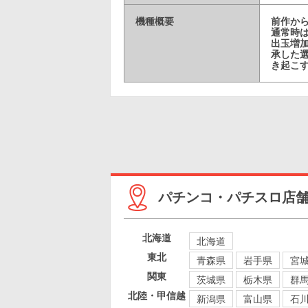
機種概要
前作から
通常時は
出玉増加
承した
き起こ
パチンコ・パチスロ店
北海道
北海道
東北
青森県
岩手県
宮
関東
茨城県
栃木県
群
北陸・甲信越
新潟県
富山県
石