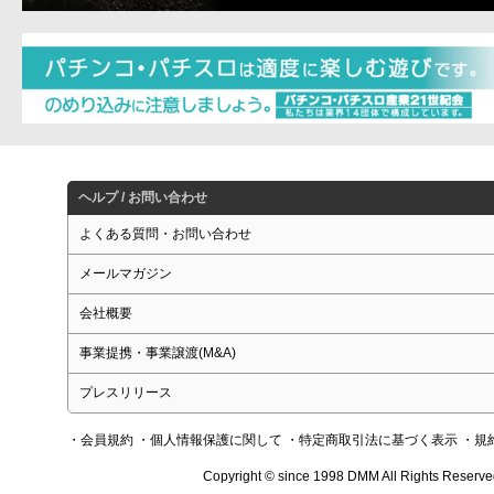
ヘルプ / お問い合わせ
よくある質問・お問い合わせ
メールマガジン
会社概要
事業提携・事業譲渡(M&A)
プレスリリース
・会員規約
・個人情報保護に関して
・特定商取引法に基づく表示
・規
Copyright © since 1998 DMM All Rights Reserve