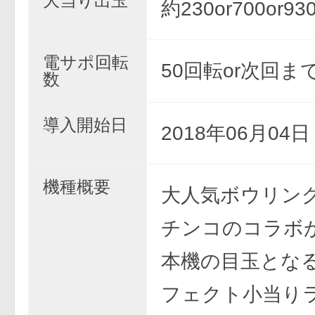
大当り出玉
約230or700or93
電サポ回転
50回転or次回ま
数
導入開始日
2018年06月04
機種概要
大人気ボウリン
チンコのコラボが
本機の目玉とな
フェクト小当り