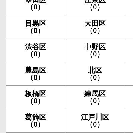
（0）
（0）
目黒区
大田区
（0）
（0）
渋谷区
中野区
（0）
（0）
豊島区
北区
（0）
（0）
板橋区
練馬区
（0）
（0）
葛飾区
江戸川区
（0）
（0）