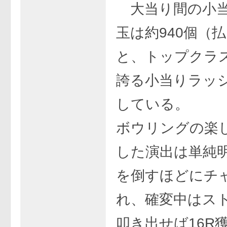
大当り間の小当
玉は約940個（
と、トップクラ
誇る小当りラッ
している。
ボウリングの楽
した演出は単純
を倒すほどにチ
れ、確変中はス
叩き出せば16R