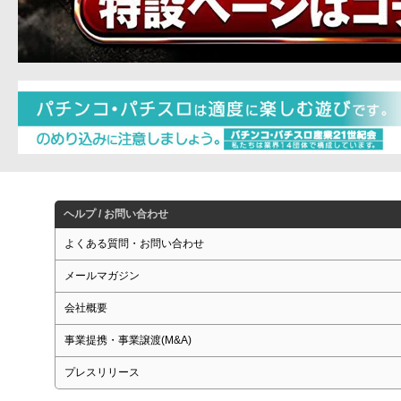
ヘルプ / お問い合わせ
よくある質問・お問い合わせ
メールマガジン
会社概要
事業提携・事業譲渡(M&A)
プレスリリース