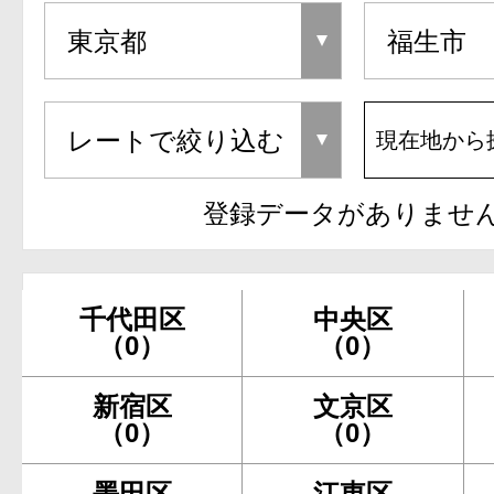
現在地から
登録データがありませ
千代田区
中央区
（0）
（0）
新宿区
文京区
（0）
（0）
墨田区
江東区