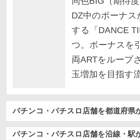
同色BIG（期待度
DZ中のボーナス
する「DANCE T
つ。ボーナスを
両ARTをループ
玉増加を目指す
パチンコ・パチスロ店舗を都道府県
パチンコ・パチスロ店舗を沿線・駅