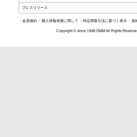
プレスリリース
・会員規約
・個人情報保護に関して
・特定商取引法に基づく表示
・規
Copyright © since 1998 DMM All Rights Reserve