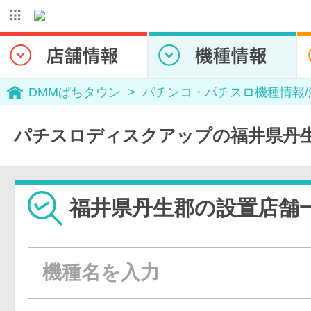
DMMぱちタウン
パチンコ・パチスロ機種情報
パチスロディスクアップの福井県丹
福井県丹生郡の設置店舗