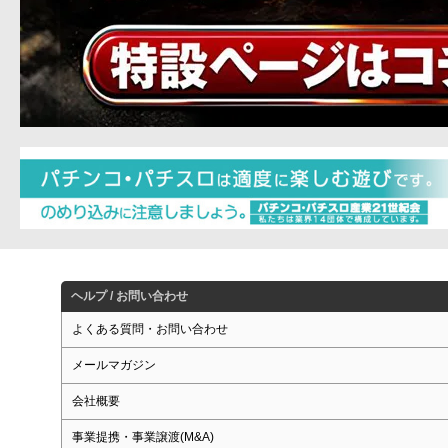
ヘルプ / お問い合わせ
よくある質問・お問い合わせ
メールマガジン
会社概要
事業提携・事業譲渡(M&A)