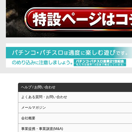
ヘルプ / お問い合わせ
よくある質問・お問い合わせ
メールマガジン
会社概要
事業提携・事業譲渡(M&A)