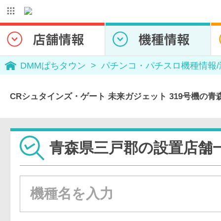
DMMぱちタウン
パチンコ・パチスロ機種情報
CRシュタインズ・ゲート 未来ガジェット 319号機の
青森県三戸郡の設置店舗