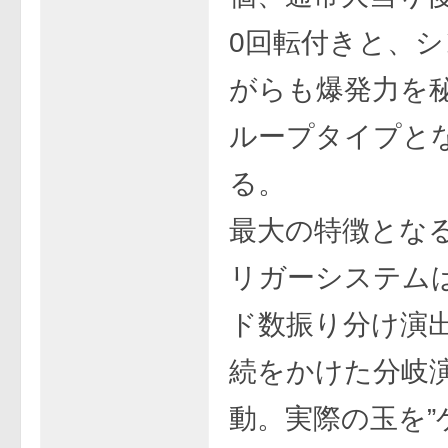
0回転付きと、
がらも爆発力を
ループタイプと
る。
最大の特徴とな
リガーシステム
ド数振り分け演
続をかけた分岐
動。実際の玉を”