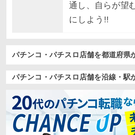
通し、自らが望
にしよう!!
パチンコ・パチスロ店舗を都道府県
パチンコ・パチスロ店舗を沿線・駅