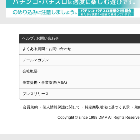
ヘルプ / お問い合わせ
よくある質問・お問い合わせ
メールマガジン
会社概要
事業提携・事業譲渡(M&A)
プレスリリース
・会員規約
・個人情報保護に関して
・特定商取引法に基づく表示
・規
Copyright © since 1998 DMM All Rights Reserve