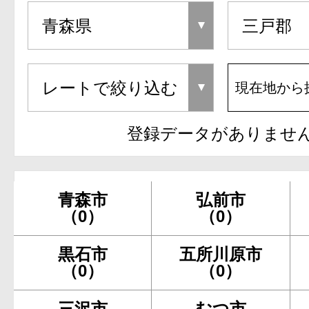
現在地から
登録データがありませ
青森市
弘前市
（0）
（0）
黒石市
五所川原市
（0）
（0）
三沢市
むつ市