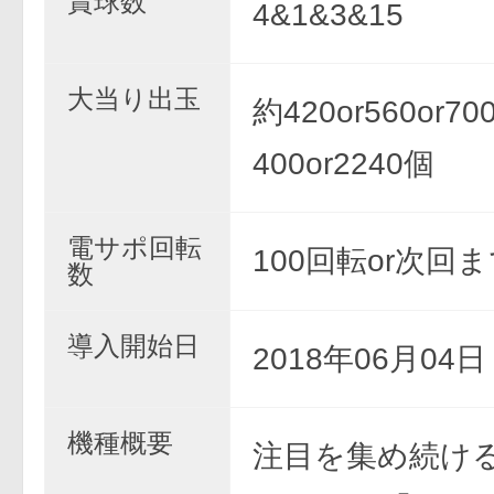
賞球数
4&1&3&15
大当り出玉
約420or560or700
400or2240個
電サポ回転
100回転or次回
数
導入開始日
2018年06月04
機種概要
注目を集め続け