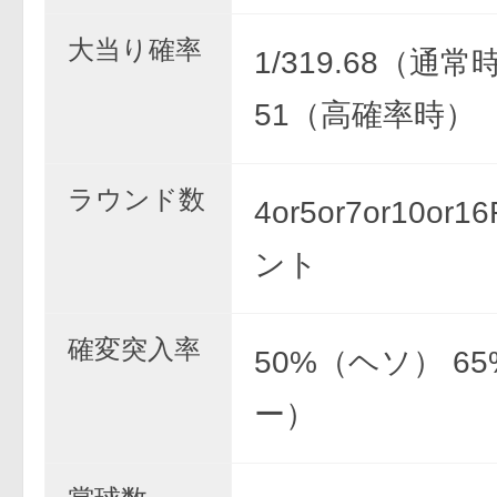
大当り確率
1/319.68（通常時
51（高確率時）
ラウンド数
4or5or7or10or
ント
確変突入率
50%（ヘソ） 6
ー）