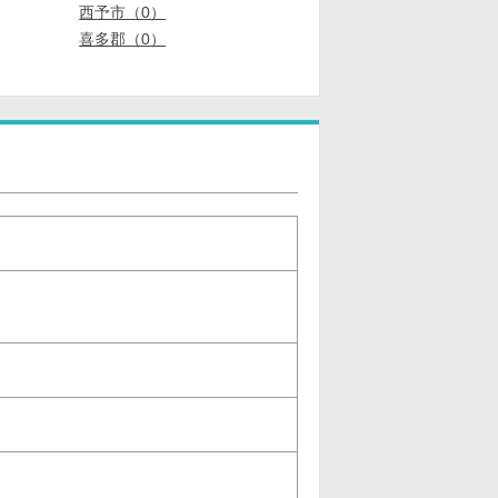
西予市（0）
喜多郡（0）