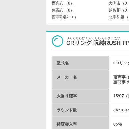
西条市（0）
大洲市（0
東温市（0）
越智郡（0
西宇和郡（0）
北宇和郡（
りんぐじゅばくらっしゅえふぴーえむ
CRリング 呪縛RUSH F
型式名
CRリング
メーカー名
藤商事
藤商事 
大当り確率
1/297
ラウンド数
8or16
確変突入率
65%