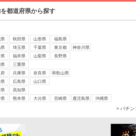
舗を都道府県から探す
城県
秋田県
山形県
福島県
馬県
埼玉県
千葉県
東京都
神奈川県
川県
福井県
山梨県
長野県
知県
三重県
阪府
兵庫県
奈良県
和歌山県
山県
広島県
山口県
媛県
高知県
崎県
熊本県
大分県
宮崎県
鹿児島県
沖縄県
> パチ