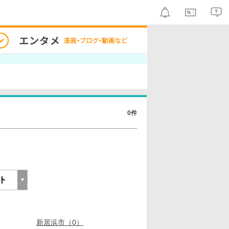
0件
新居浜市（0）