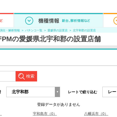
/演出・解析情報
パチンコ一覧
愛媛県の設置店
北宇和郡の設置店
H FPMの愛媛県北宇和郡の設置店舗
検索
村
レートで絞り込む
登録データがありません
）
宇和島市（0）
八幡浜市（0）