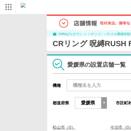
パチンコ・パチスロ機種情報
DMMぱちタウン
CRリング 呪縛RUS
愛媛県の設置店舗一覧
機種
都道府県
市区町
松山市（0）
今治市（0