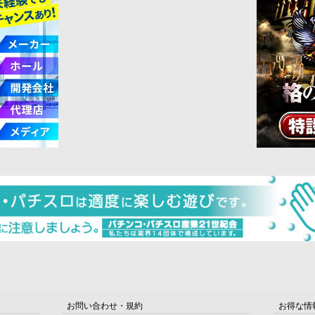
お問い合わせ・規約
お得な情