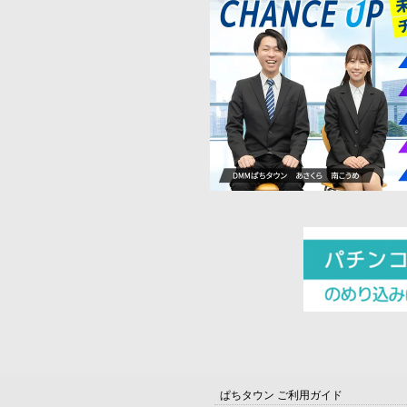
ぱちタウン ご利用ガイド