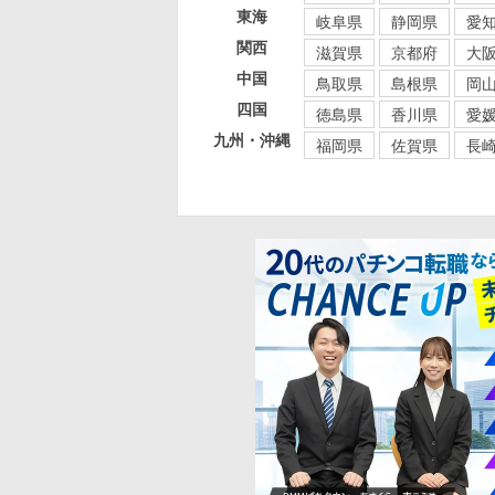
東海
岐阜県
静岡県
愛
関西
滋賀県
京都府
大
中国
鳥取県
島根県
岡
四国
徳島県
香川県
愛
九州・沖縄
福岡県
佐賀県
長