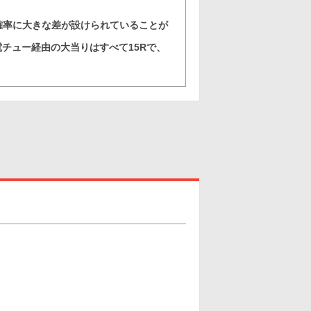
の確率に大きな差が設けられていることが
チュー経由の大当りはすべて15Rで、