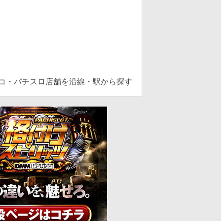
ンコ・パチスロ店舗を沿線・駅から探す