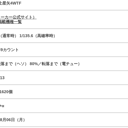
士星矢4WTF
メーカー公式サイト）
掲載機種一覧
.6（通常時） 1/135.6（高確率時）
R×9カウント
転落まで（ヘソ） 80%／転落まで（電チュー）
13
1620個
+α
08月06日（月）