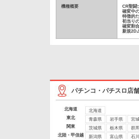
機種概要
CR聖
確変中の
特徴的
初当りの
確変割合
新規2
パチンコ・パチスロ店
北海道
北海道
東北
青森県
岩手県
宮
関東
茨城県
栃木県
群
北陸・甲信越
新潟県
富山県
石