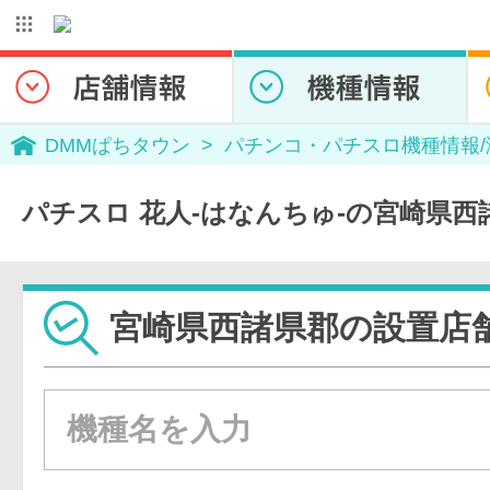
DMMぱちタウン
パチンコ・パチスロ機種情報
パチスロ 花人-はなんちゅ-の宮崎県
宮崎県西諸県郡の設置店