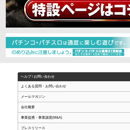
ヘルプ / お問い合わせ
よくある質問・お問い合わせ
メールマガジン
会社概要
事業提携・事業譲渡(M&A)
プレスリリース