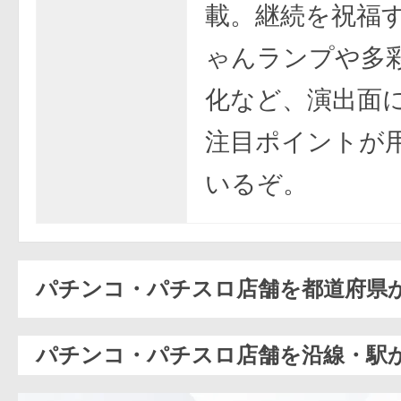
載。継続を祝福
ゃんランプや多
化など、演出面
注目ポイントが
いるぞ。
パチンコ・パチスロ店舗を都道府県
パチンコ・パチスロ店舗を沿線・駅