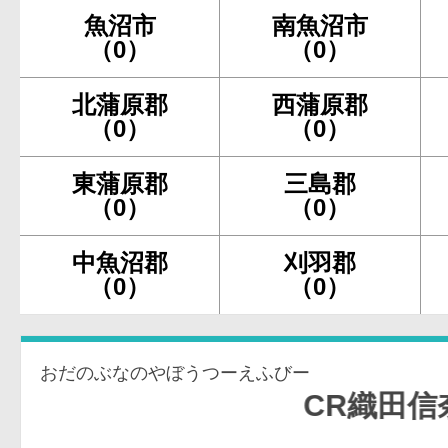
魚沼市
南魚沼市
（0）
（0）
北蒲原郡
西蒲原郡
（0）
（0）
東蒲原郡
三島郡
（0）
（0）
中魚沼郡
刈羽郡
（0）
（0）
おだのぶなのやぼうつーえふびー
CR織田信奈の野