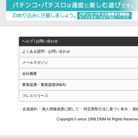
ヘルプ / お問い合わせ
よくある質問・お問い合わせ
メールマガジン
会社概要
事業提携・事業譲渡(M&A)
プレスリリース
・会員規約
・個人情報保護に関して
・特定商取引法に基づく表示
・規
Copyright © since 1998 DMM All Rights Reserve