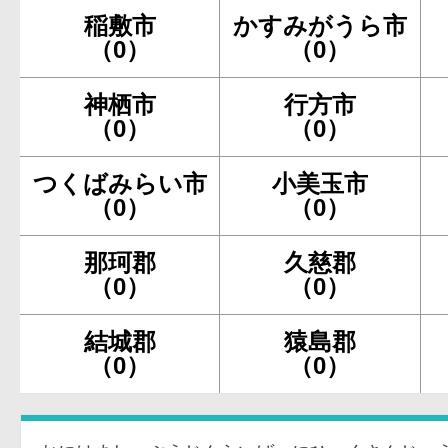
稲敷市
かすみがうら市
（0）
（0）
神栖市
行方市
（0）
（0）
つくばみらい市
小美玉市
（0）
（0）
那珂郡
久慈郡
（0）
（0）
結城郡
猿島郡
（0）
（0）