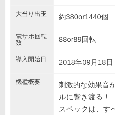
大当り出玉
約380or1440個
電サポ回転
88or89回転
数
導入開始日
2018年09月18
機種概要
刺激的な効果音
ルに響き渡る！
スペックは、す