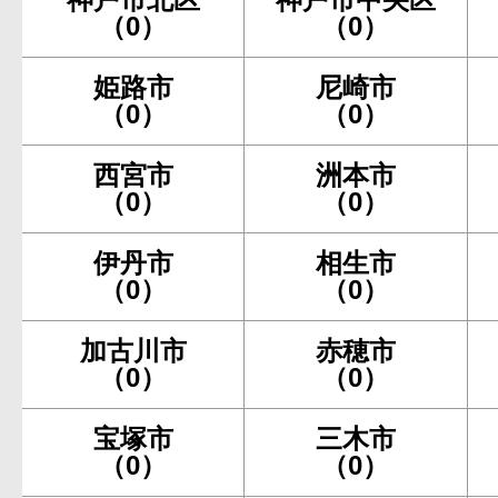
（0）
（0）
姫路市
尼崎市
（0）
（0）
西宮市
洲本市
（0）
（0）
伊丹市
相生市
（0）
（0）
加古川市
赤穂市
（0）
（0）
宝塚市
三木市
（0）
（0）