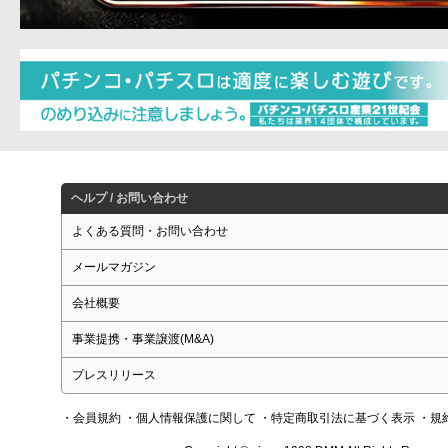
ヘルプ / お問い合わせ
よくある質問・お問い合わせ
メールマガジン
会社概要
事業提携・事業譲渡(M&A)
プレスリリース
・会員規約
・個人情報保護に関して
・特定商取引法に基づく表示
・規