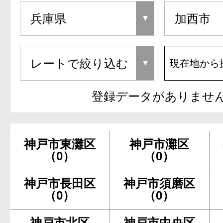
現在地から
登録データがありませ
神戸市東灘区
神戸市灘区
（0）
（0）
神戸市長田区
神戸市須磨区
（0）
（0）
神戸市北区
神戸市中央区