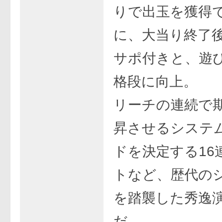
りで出玉を獲得
に、大当り終了
サポ付きと、遊
格段に向上。
リーチの連続で
昇させるシステ
ドを決定する16
トなど、歴代の
を踏襲した秀逸
だ。