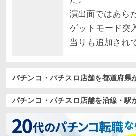
演出面ではあら
ゲットモード突
当りも追加され
パチンコ・パチスロ店舗を都道府県
パチンコ・パチスロ店舗を沿線・駅