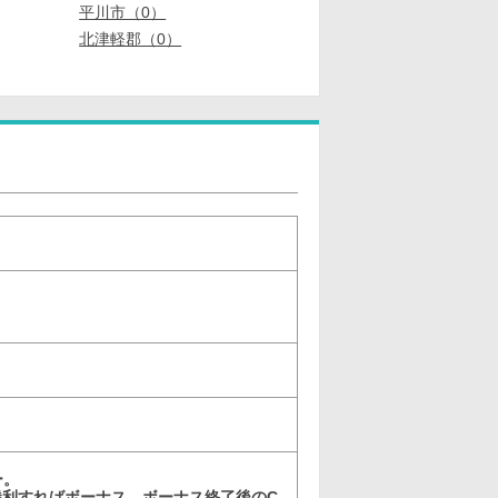
平川市（0）
北津軽郡（0）
ー。
利すればボーナス。ボーナス終了後のC