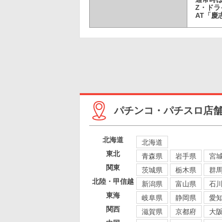
Z・ドラ
AT「慶
パチンコ・パチスロ店
北海道
北海道
東北
青森県
岩手県
宮
関東
茨城県
栃木県
群
北陸・甲信越
新潟県
富山県
石
東海
岐阜県
静岡県
愛
関西
滋賀県
京都府
大