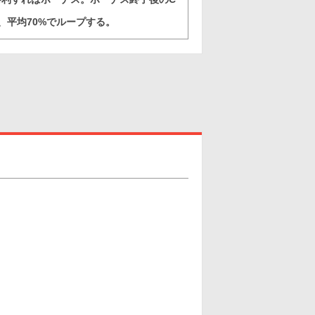
、平均70%でループする。