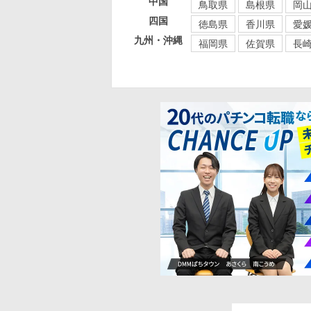
中国
鳥取県
島根県
岡
四国
徳島県
香川県
愛
九州・沖縄
福岡県
佐賀県
長