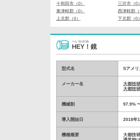
十和田市（0）
三沢市（0
東津軽郡（0）
西津軽郡（
上北郡（0）
下北郡（0
へいかがみ
HEY！鏡
型式名
Sアメリ
メーカー名
大都技
大都技研
機械割
97.9% 
導入開始日
2018年
機種概要
大都技研
通常時