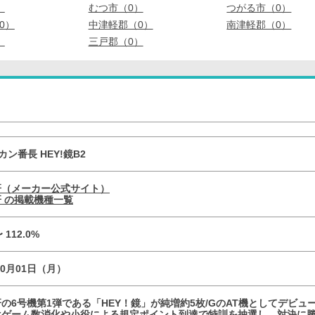
）
むつ市（0）
つがる市（0）
0）
中津軽郡（0）
南津軽郡（0）
）
三戸郡（0）
カン番長 HEY!鏡B2
研（メーカー公式サイト）
 の掲載機種一覧
〜 112.0%
10月01日（月）
の6号機第1弾である「HEY！鏡」が純増約5枚/GのAT機としてデビュ
はゲーム数消化や小役による規定ポイント到達で特訓を抽選し、対決に勝