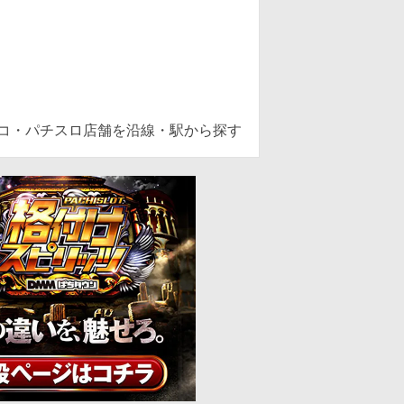
ンコ・パチスロ店舗を沿線・駅から探す