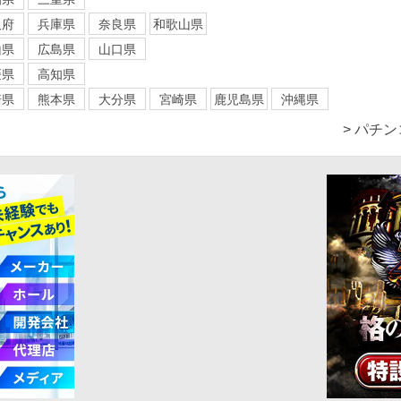
阪府
兵庫県
奈良県
和歌山県
山県
広島県
山口県
媛県
高知県
崎県
熊本県
大分県
宮崎県
鹿児島県
沖縄県
> パチ