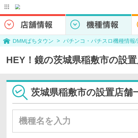
DMMぱちタウン
パチンコ・パチスロ機種情報
HEY！鏡の茨城県稲敷市の設置
茨城県稲敷市の設置店舗