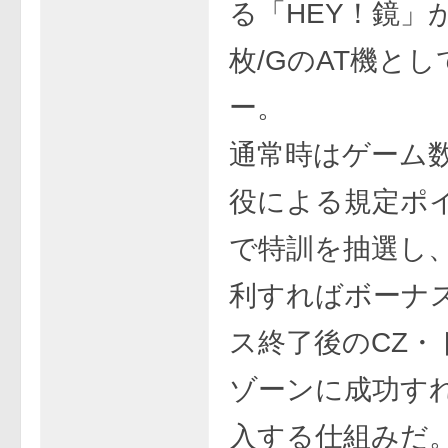
る「HEY！鏡」
枚/GのAT機と
ー。
通常時はゲーム
役による規定ポ
で特訓を抽選し
利すればボーナ
ス終了後のCZ・
ゾーンに成功すれ
入する仕組みだ