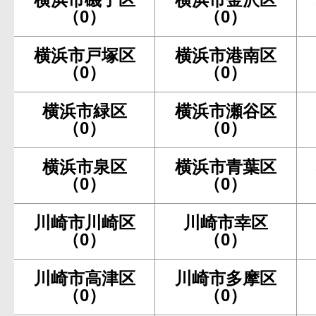
（0）
（0）
横浜市戸塚区
横浜市港南区
（0）
（0）
横浜市緑区
横浜市瀬谷区
（0）
（0）
横浜市泉区
横浜市青葉区
（0）
（0）
川崎市川崎区
川崎市幸区
（0）
（0）
川崎市高津区
川崎市多摩区
（0）
（0）