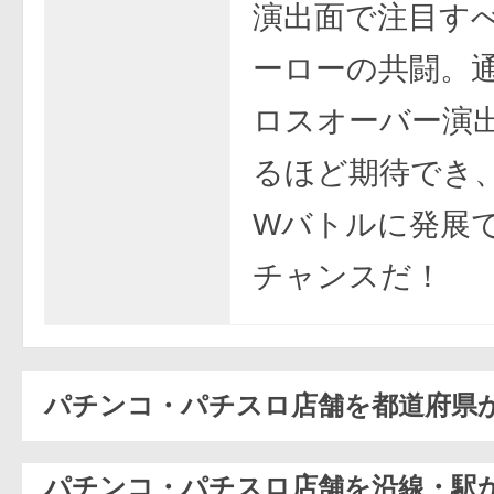
演出面で注目す
ーローの共闘。
ロスオーバー演
るほど期待でき
Wバトルに発展
チャンスだ！
パチンコ・パチスロ店舗を都道府県
パチンコ・パチスロ店舗を沿線・駅