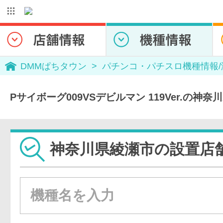
DMMぱちタウン
パチンコ・パチスロ機種情報
Pサイボーグ009VSデビルマン 119Ver.の神
神奈川県綾瀬市の設置店