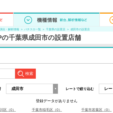
/演出・解析情報
パチスロ一覧
千葉県の設置店
成田市の設置店
Pの千葉県成田市の設置店舗
検索
村
レートで絞り込む
登録データがありません
川区（0）
千葉市稲毛区（0）
千葉市若葉区（0）