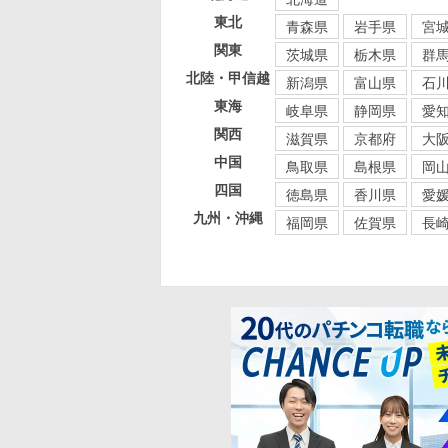
東北
青森県
岩手県
宮
関東
茨城県
栃木県
群
北陸・甲信越
新潟県
富山県
石
東海
岐阜県
静岡県
愛
関西
滋賀県
京都府
大
中国
鳥取県
島根県
岡
四国
徳島県
香川県
愛
九州・沖縄
福岡県
佐賀県
長