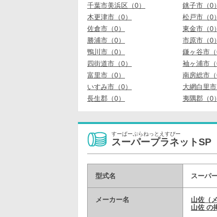
千葉市美浜区（0）
銚子市（0
木更津市（0）
松戸市（0
佐倉市（0）
東金市（0
勝浦市（0）
市原市（0
鴨川市（0）
鎌ヶ谷市（
四街道市（0）
袖ヶ浦市（
富里市（0）
南房総市（
いすみ市（0）
大網白里市
長生郡（0）
夷隅郡（0
すーぱーぷらねっとえすぴー
スーパープラネットSP
型式名
スーパー
メーカー名
山佐（
山佐 の