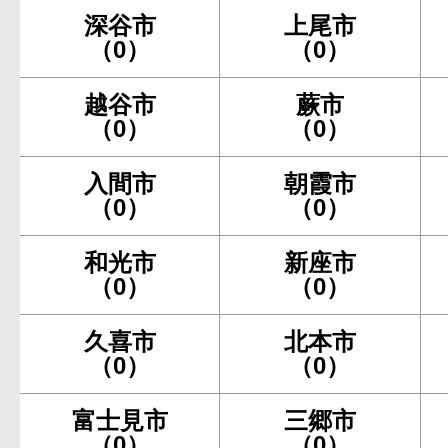
深谷市
上尾市
（0）
（0）
越谷市
蕨市
（0）
（0）
入間市
朝霞市
（0）
（0）
和光市
新座市
（0）
（0）
久喜市
北本市
（0）
（0）
富士見市
三郷市
（0）
（0）