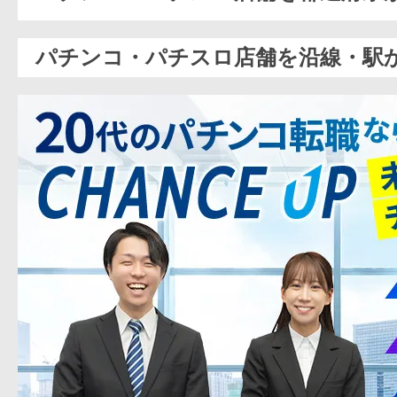
パチンコ・パチスロ店舗を沿線・駅