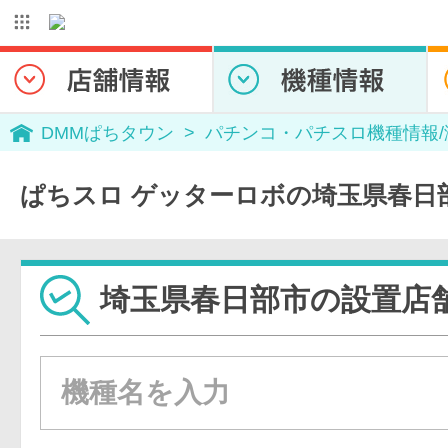
DMMぱちタウン
パチンコ・パチスロ機種情報
ぱちスロ ゲッターロボの埼玉県春日
埼玉県春日部市の設置店