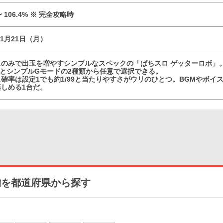
 〜 106.4% ※ 完全攻略時
01月21日（月）
スのみで出玉を増やすシンプルなスペックの「ぱちスロ ゲッターロボ」
ドとシンプルGモードの2種類から任意で選択できる。
確率は設定1でも約1/99と当たりやすさがウリのひとつ。BGMやボ
しめる1台だ。
舗を都道府県から探す