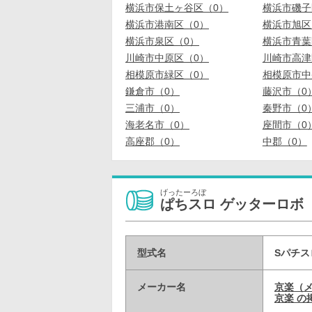
横浜市保土ヶ谷区（0）
横浜市磯子
横浜市港南区（0）
横浜市旭区
横浜市泉区（0）
横浜市青葉
川崎市中原区（0）
川崎市高津
相模原市緑区（0）
相模原市中
鎌倉市（0）
藤沢市（0
三浦市（0）
秦野市（0
海老名市（0）
座間市（0
高座郡（0）
中郡（0）
げったーろぼ
ぱちスロ ゲッターロボ
型式名
Sパチス
メーカー名
京楽（
京楽 の