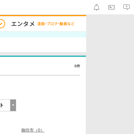
0件
御坊市（0）