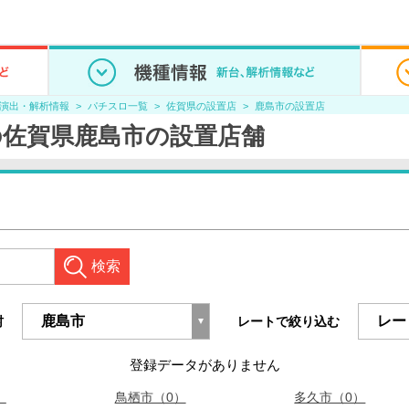
/演出・解析情報
パチスロ一覧
佐賀県の設置店
鹿島市の設置店
30の佐賀県鹿島市の設置店舗
検索
村
レートで絞り込む
登録データがありません
）
鳥栖市（0）
多久市（0）