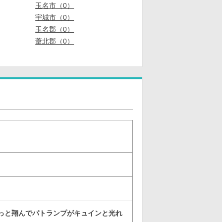
玉名市（0）
宇城市（0）
玉名郡（0）
葦北郡（0）
イっと翔んでパトランプがキュインと光れ