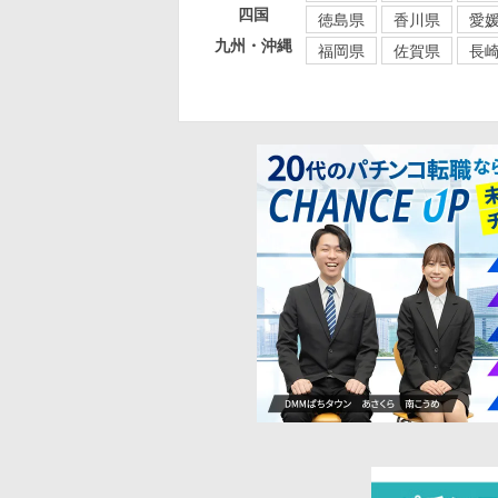
四国
徳島県
香川県
愛
九州・沖縄
福岡県
佐賀県
長