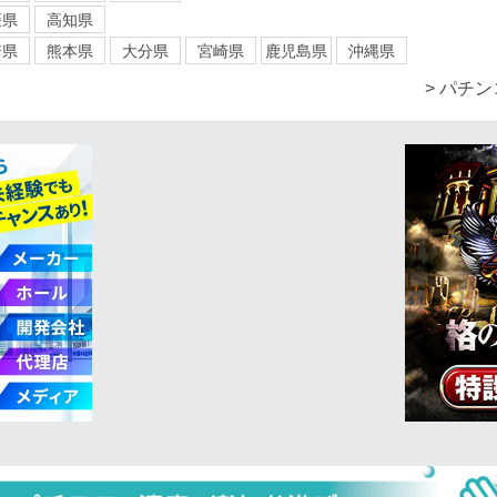
媛県
高知県
崎県
熊本県
大分県
宮崎県
鹿児島県
沖縄県
> パチ