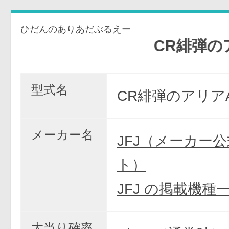
ひだんのありあだぶるえー
CR緋弾のアリア
型式名
CR緋弾のアリアA
メーカー名
JFJ（メーカー
ト）
JFJ の掲載機種
大当り確率