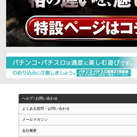
ヘルプ / お問い合わせ
よくある質問・お問い合わせ
メールマガジン
会社概要