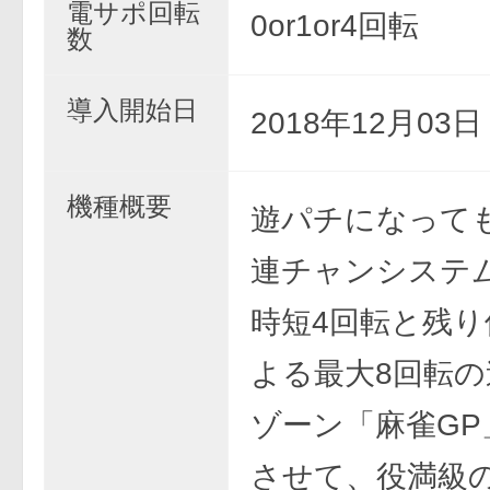
電サポ回転
0or1or4回転
数
導入開始日
2018年12月03
機種概要
遊パチになって
連チャンシステム
時短4回転と残り
よる最大8回転
ゾーン「麻雀GP
させて、役満級