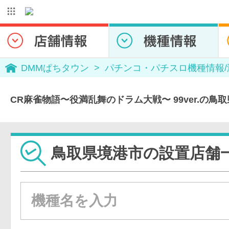
DMMぱちタウン
パチンコ・パチスロ機種情報
CR麻雀物語〜役満乱舞のドラム大戦〜 99ver.の鳥
鳥取県境港市の設置店舗